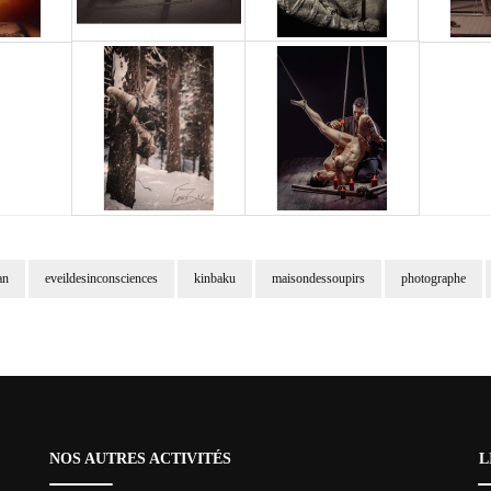
an
eveildesinconsciences
kinbaku
maisondessoupirs
photographe
NOS AUTRES ACTIVITÉS
L