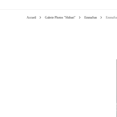
Accueil
Galerie Photos "Shibari"
EmmaSan
EmmaSa