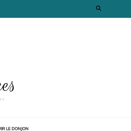
ces
es
IR LE DONJON