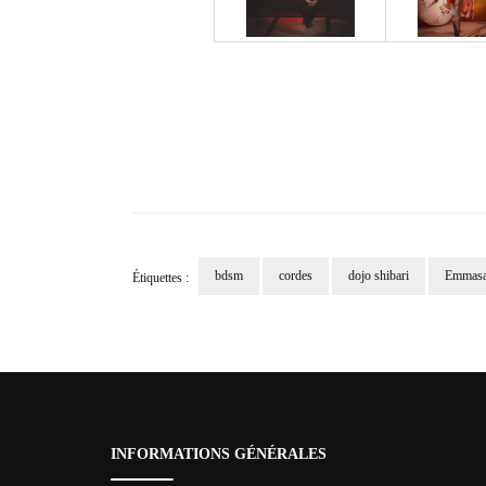
bdsm
cordes
dojo shibari
Emmas
Étiquettes :
Navigation
d'article
INFORMATIONS GÉNÉRALES