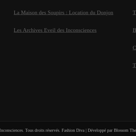
La Maison des Soupirs : Location du Donjon
T
Les Archives Eveil des Inconsciences
B
C
T
Inconsciences
. Tous droits réservés.
Fashion Diva | Développé par
Blossom Th