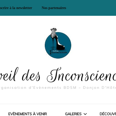
scrire à la newsletter
Nos partenaires
Mes Partenaires/ Boutiques
& Co
Mes Partenaires – Se
rencontrer, échanger
eil des Inconscien
rganisation d'Evènements BDSM – Donjon D'Hôt
EVÈNEMENTS À VENIR
GALERIES
DÉCOUVR