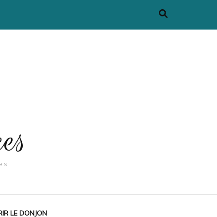
ces
es
IR LE DONJON