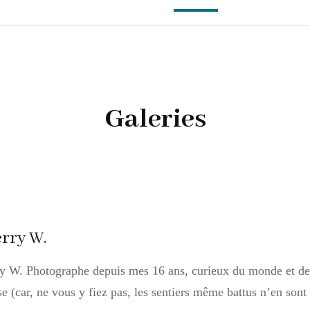
LES PHOTOGRAPHES
GALERIE PHOTOS
Galeries
« SHIBARI »
ARTISTES / PERFORMERS
VOUS, LES HOMMES.
rry W.
y W. Photographe depuis mes 16 ans, curieux du monde et de s
se (car, ne vous y fiez pas, les sentiers même battus n’en son