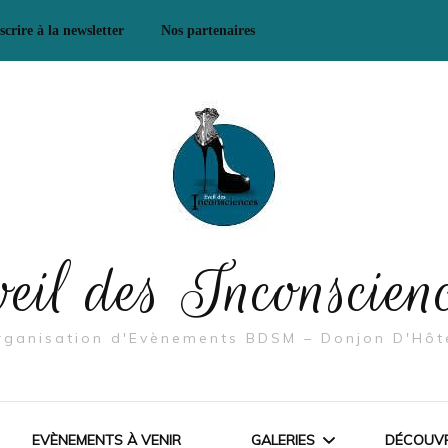
scrire à la newsletter
Nos partenaires
Mes Partenaires/ Boutiques
& Co
Mes Partenaires – Se
rencontrer, échanger
eil des Inconscien
rganisation d'Evènements BDSM – Donjon D'Hôt
EVÈNEMENTS À VENIR
GALERIES
DÉCOUVR