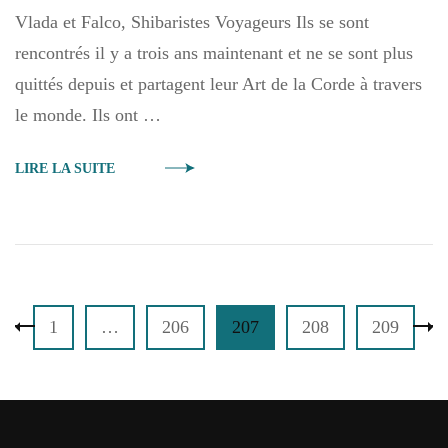
Vlada et Falco, Shibaristes Voyageurs Ils se sont
rencontrés il y a trois ans maintenant et ne se sont plus
quittés depuis et partagent leur Art de la Corde à travers
le monde. Ils ont …
LIRE LA SUITE
Pagination
Page
Page
Page
Page
Page
1
…
206
207
208
209
des
publications