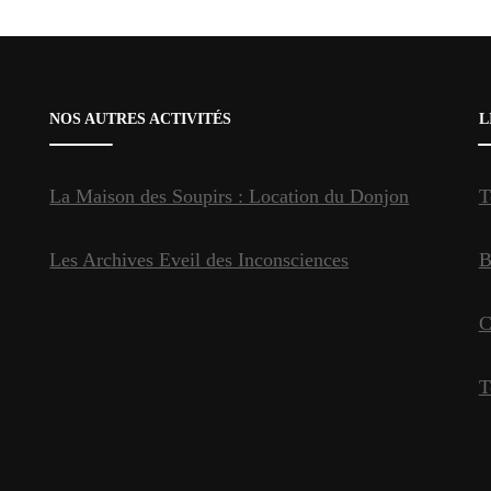
NOS AUTRES ACTIVITÉS
L
La Maison des Soupirs : Location du Donjon
T
Les Archives Eveil des Inconsciences
B
C
T