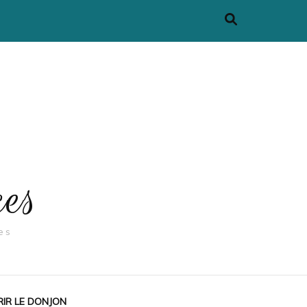
ces
es
IR LE DONJON