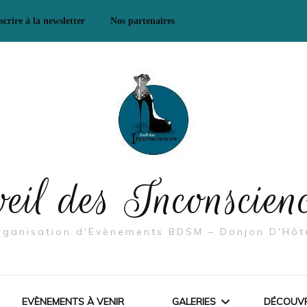
scrire à la newsletter
Nos partenaires
Mes Partenaires/ Boutiques
& Co
Mes Partenaires – Se
rencontrer, échanger
eil des Inconscien
rganisation d'Evènements BDSM – Donjon D'Hôt
EVÈNEMENTS À VENIR
GALERIES
DÉCOUVR