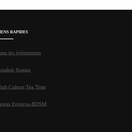
IENS RAPIDES
ous les évènements
oudoir Sonore
lub Culture Tea Time
extes Eroticos-BDSM