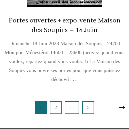
Portes ouvertes + expo-vente Maison
des Soupirs – 18 Juin
Dimanche 18 Juin 2023 Maison des Soupirs – 24700
Montpon-Ménestérol 14h00 – 23h00 (arrivez quand vous
voulez, repartez quand vous voulez !) La Maison des
Soupirs vous ouvre ses portes pour que vous puissiez
découvrir …
Pagination
Page
Page
Page
1
2
…
5
des
publications