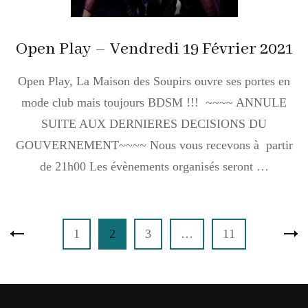
Open Play – Vendredi 19 Février 2021
Open Play, La Maison des Soupirs ouvre ses portes en
mode club mais toujours BDSM !!! ~~~~ ANNULE
SUITE AUX DERNIERES DECISIONS DU
GOUVERNEMENT~~~~ Nous vous recevons à partir
de 21h00 Les évènements organisés seront …
Pagination
Page
Page
Page
Page
1
2
3
…
11
des
publications