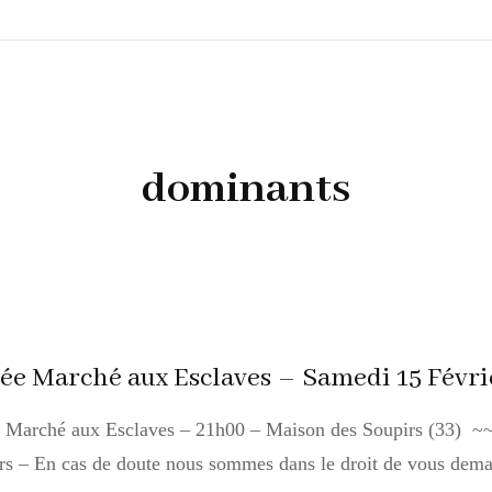
LES PHOTOGRAPHES
GALERIE PHOTOS
dominants
« SHIBARI »
ARTISTES / PERFORMERS
VOUS, LES HOMMES.
ée Marché aux Esclaves – Samedi 15 Févri
e Marché aux Esclaves – 21h00 – Maison des Soupirs (33)
s – En cas de doute nous sommes dans le droit de vous dema