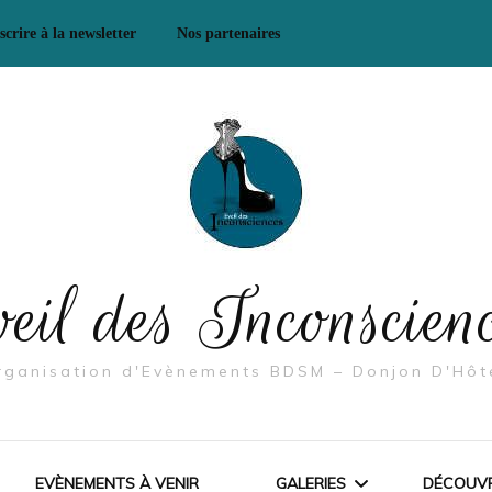
scrire à la newsletter
Nos partenaires
Mes Partenaires/ Boutiques
& Co
Mes Partenaires – Se
rencontrer, échanger
eil des Inconscien
rganisation d'Evènements BDSM – Donjon D'Hôt
EVÈNEMENTS À VENIR
GALERIES
DÉCOUVR