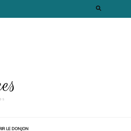
ces
es
IR LE DONJON